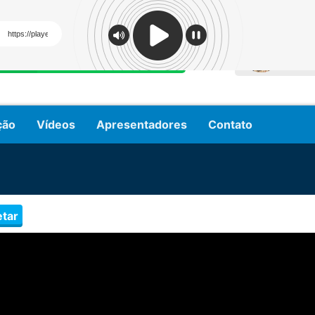
NO A
Fale conosco via Whatsapp
si
(84) 20206-153
ção
Vídeos
Apresentadores
Contato
tar