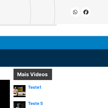
R:
temaster.com.br
Mais Videos
Teste1
Teste 5