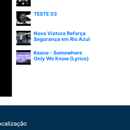
TESTE 03
Nova Viatura Reforça
Segurança em Rio Azul
Keane - Somewhere
Only We Know (Lyrics)
ocalização